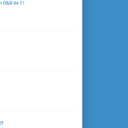
 D&B de 1 !
01